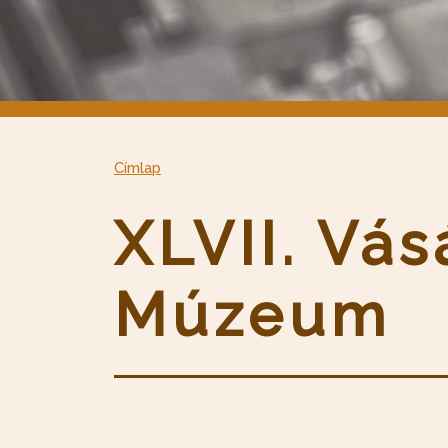
Címlap
XLVII. Vá
Múzeum