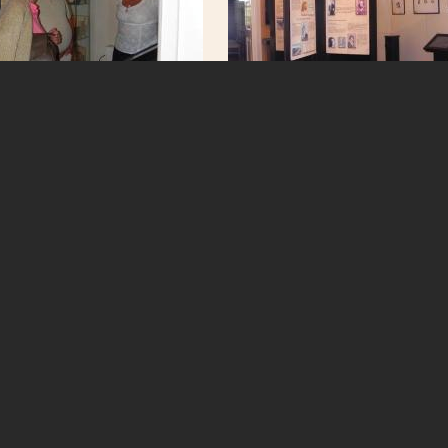
Tevan Alapítvány - 1061 Budapest, Andrássy út 31.
e-mail: info@tevan-alapitvany.hu
tel: +36 20 345 4230
adószám: 18188806142