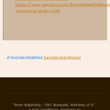
https://view.genially.com/695ce69adf0a65a9
content-a-tevan-titok
A hozzászóláshoz
be kell jelentkezni
Tevan Alapítvány - 1061 Budapest, Andrássy út 31.
e-mail: info@tevan-alapitvany.hu