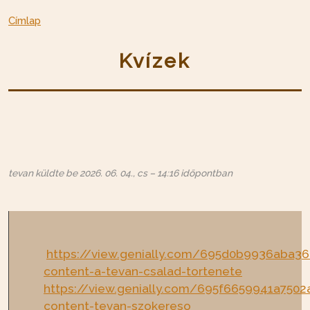
Címlap
Kvízek
tevan
küldte be
2026. 06. 04., cs – 14:16
időpontban
https://view.genially.com/695d0b9936aba36
content-a-tevan-csalad-tortenete
https://view.genially.com/695f6659941a7502
content-tevan-szokereso