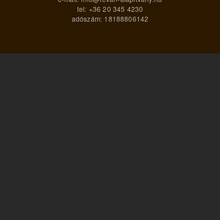
tel: +36 20 345 4230
adószám: 18188806142