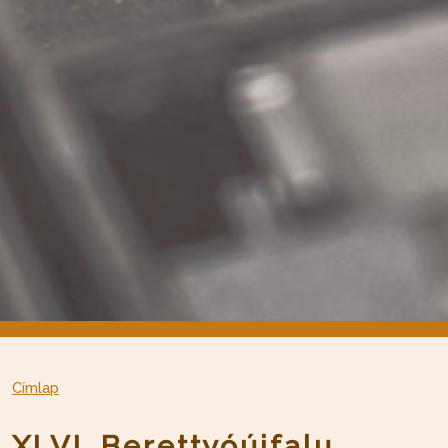
Címlap
XLVI. Berettyóújfalu,