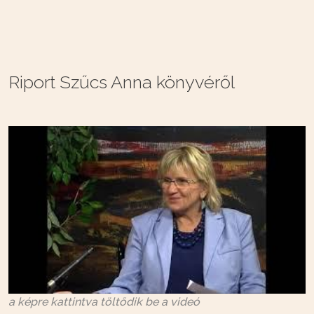
Riport Szűcs Anna könyvéről
a képre kattintva töltődik be a videó