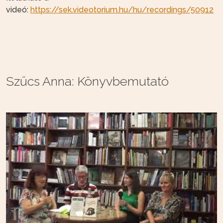
videó:
https://sek.videotorium.hu/hu/recordings/50912
Szűcs Anna: Könyvbemutató