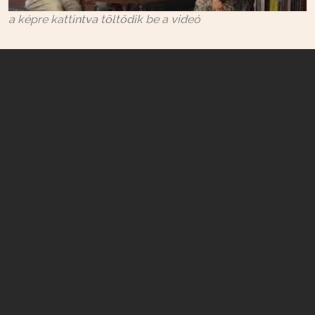
a képre kattintva töltődik be a videó
Basilides Bálint könyvbemutató