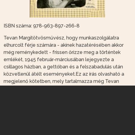
ISBN száma: 978-963-897-266-8
Tevan Margitötvösművész, hogy munkaszolgálatra
elhurcolt férje számára - akinek hazatérésében akkor
még reménykedett - frissen őrizze meg a történtek
emlékét, 1945 február-márciusában lejegyezte a
csillagos házban, a gettóban és a felszabadulás után
közvetlenül átélt eseményeket.Ez az írás olvasható a
megjelenő kötetben, mely tartalmazza még Tevan
Margit fiának, az akkor még gyermek, későbbi
grafikusművész Engel Tevan Istvánnak évtizedekkel
később, saját maga számára írott töredékes
emlékezését is. Az egymást kiegészítő két írás mellett
korabeli családi dokumentumok, Tevan Margit néhány
munkájának fotója is helyet kapott a kötetben, valamint
Engel Tevan Istvánnak közvetlenül a háború után