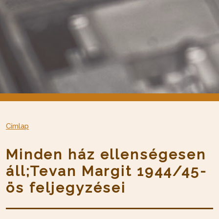
Címlap
Minden ház ellenségesen
áll;Tevan Margit 1944/45-
ös feljegyzései