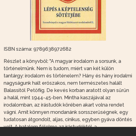
ISBN száma: 9789638972682
Részlet a könyvből: "A magyar irodalom a sorsunk, a
történelmünk. Nem is tudom, miért van két külön
tantárgy: irodalom és történelem? Hány és hány irodalmi
nagyságunk halt erőszakos, nem természetes halált
Balassitól Petőfiig. De kevés korban aratott olyan sűrűn
a halál, mint 1944-45-ben. Mintha kaszájával az
irodalomban, az írástudók körében akart volna rendet
vágni. Amit könnyen mondanánk sorsszerűségnek, egy
tudatosan átgondolt, aljas, cinikus, egyben gyáva döntés
volt. A hatalom félelme az írástudóktól, a
gondolkodóktól, az emberek szemét felnyitni képes