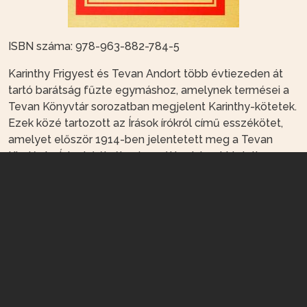
ISBN száma: 978-963-882-784-5
Karinthy Frigyest és Tevan Andort több évtiezeden át
tartó barátság fűzte egymáshoz, amelynek termései a
Tevan Könyvtár sorozatban megjelent Karinthy-kötetek.
Ezek közé tartozott az Írások írókról című esszékötet,
amelyet először 1914-ben jelentetett meg a Tevan
Kiadó. Az Írások írókról már az új irodalmat hirdeti,
Karinthy, a humorista, a publicista, az esszéíró kritikáiba is
át tudta örökíteni mindazt az írói erényt, amelyet
szépprózában, versben, humoreszkben
kibontakoztatott. A kötetet a siker nyomán 1918-ban
ismételten kiadták. A Tevan Alapítvány 2009-ben a
harmadik, reprint kiadványt nyújtja át az Olvasónak