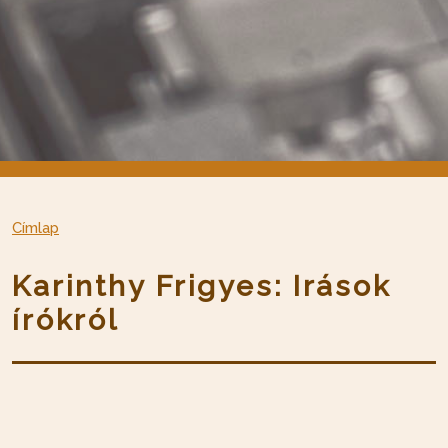
Címlap
Karinthy Frigyes: Irások
írókról