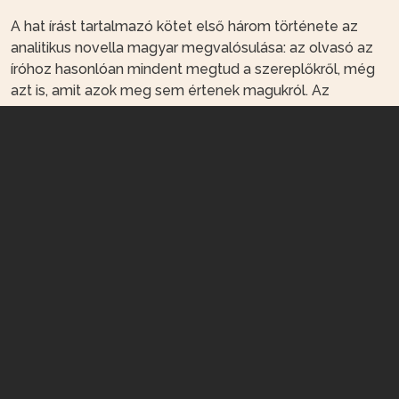
A hat írást tartalmazó kötet első három története az
analitikus novella magyar megvalósulása: az olvasó az
íróhoz hasonlóan mindent megtud a szereplőkről, még
azt is, amit azok meg sem értenek magukról. Az
olvasónak magának kell levonnia a következtetéseket,
sokszor éppen az ironizáló író ellenében. A negyedik
novellától kezdve azonban a hang sokkal
személyesebbé válik, és az analízis eredménye sem
annyira biztos.
Tevan Alapítvány - 1061 Budapest, Andrássy út 31.
e-mail: info@tevan-alapitvany.hu