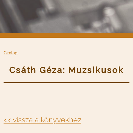
Címlap
Csáth Géza: Muzsikusok
<< vissza a könyvekhez